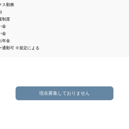
クス勤務
由
援制度
い金
い金
出年金
ー通勤可 ※規定による
現在募集しておりません