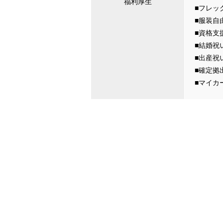
福利厚生
■フレッ
■服装自
■資格支
■結婚祝
■出産祝
■確定拠
■マイカ