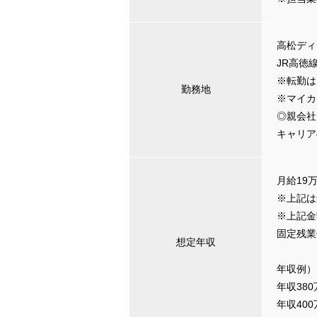
高松ディ
JR高徳
※転勤は
勤務地
※マイカ
◎親会社
キャリア
月給19万
※上記は
※上記金
固定残業
想定年収
年収例）
年収38
年収40