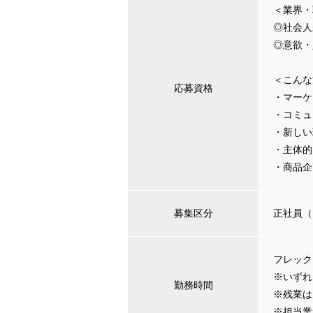
＜業界・
◎社会人
◎意欲・
＜こんな
応募資格
・マーケ
・コミュ
・新しい
・主体的
・商品企
募集区分
正社員（
フレック
※いずれ
勤務時間
※残業は
※担当業